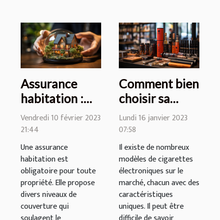
Assurance
Comment bien
habitation :
choisir sa
quelles
cigarette
Vendredi 10 février 2023
Lundi 16 janvier 2023
garanties
électronique ?
21:44
07:58
espérer ?
Une assurance
Il existe de nombreux
habitation est
modèles de cigarettes
obligatoire pour toute
électroniques sur le
propriété. Elle propose
marché, chacun avec des
divers niveaux de
caractéristiques
couverture qui
uniques. Il peut être
soulagent le
difficile de savoir