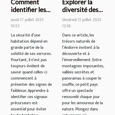
Comment
Explorer la
identifier les
diversité des
signes de
paysages
Jeudi 17 juillet 2025
Vendredi 11 juillet 2025
faiblesse de
andorrans :
10:52
12:56
votre serrure ?
une aventure
La sécurité d’une
Dans ce article, les
au quotidien
habitation dépend en
trésors naturels de
grande partie de la
l’Andorre invitent à la
solidité de ses serrures.
découverte et à
Pourtant, il n’est pas
l’émerveillement. Entre
toujours évident de
montagnes imposantes,
savoir quand celles-ci
vallées secrètes et
commencent à
panoramas à couper le
présenter des signes de
souffle, ce petit pays
faiblesse. Apprendre à
offre un spectacle
identifier ces signaux
renouvelé chaque jour
précurseurs est
pour les amoureux de la
essentiel pour éviter
nature. Plongez dans