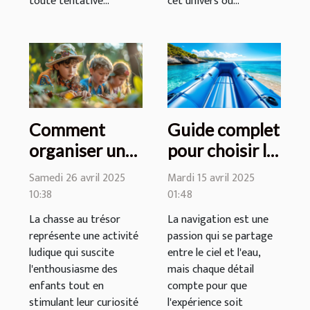
toute tentative...
cet univers où...
Comment
Guide complet
organiser une
pour choisir la
chasse au
meilleure
Samedi 26 avril 2025
Mardi 15 avril 2025
trésor
annexe
10:38
01:48
éducative
gonflable pour
La chasse au trésor
La navigation est une
pour enfants
votre bateau
représente une activité
passion qui se partage
ludique qui suscite
entre le ciel et l'eau,
l'enthousiasme des
mais chaque détail
enfants tout en
compte pour que
stimulant leur curiosité
l'expérience soit