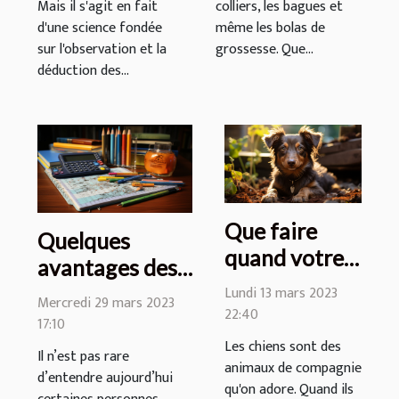
Mais il s'agit en fait
colliers, les bagues et
d'une science fondée
même les bolas de
sur l'observation et la
grossesse. Que...
déduction des...
Que faire
Quelques
quand votre
avantages des
chien ne vous
mathématiques
Lundi 13 mars 2023
Mercredi 29 mars 2023
obéit plus?
22:40
à connaître
17:10
Les chiens sont des
Il n’est pas rare
animaux de compagnie
d’entendre aujourd’hui
qu'on adore. Quand ils