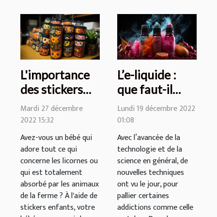
L'importance
L’e-liquide :
des stickers
que faut-il
enfants
savoir sur sa
Mardi 27 décembre
Lundi 19 décembre 2022
composition
2022 15:32
01:08
Avez-vous un bébé qui
Avec l’avancée de la
adore tout ce qui
technologie et de la
concerne les licornes ou
science en général, de
qui est totalement
nouvelles techniques
absorbé par les animaux
ont vu le jour, pour
de la ferme ? À l'aide de
pallier certaines
stickers enfants, votre
addictions comme celle