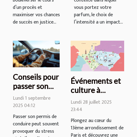
bouleverser le cours
contexte dans lequel
d’un procès et
vous portez votre
maximiser vos chances
parfum, le choix de
de succès en justice...
l’intensité a un impact...
Conseils pour
Événements et
passer son
culture à
permis de
Lundi 1 septembre
proximité des
Lundi 28 juillet 2025
conduire sans
2025 04:12
hôtels 3 étoiles
23:44
stress
Passer son permis de
dans le 13ème
Plongez au cœur du
conduire peut souvent
arrondissement
13ème arrondissement de
provoquer du stress
Paris et découvrez une