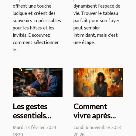
offrent une touche
dynamisent l'espace de
ludique et créent des
vie. Trouver le tableau
souvenirs impérissables
parfait pour son foyer
pour les hôtes et les
peut sembler
invités. Découvrez
intimidant, mais c'est
comment sélectionner
une étape...
le...
Les gestes
Comment
essentiels
vivre après
pour prévenir
une période de
Mardi 13 février 2024
Lundi 6 novembre 2023
les urgences
dépression
18:20
20:26