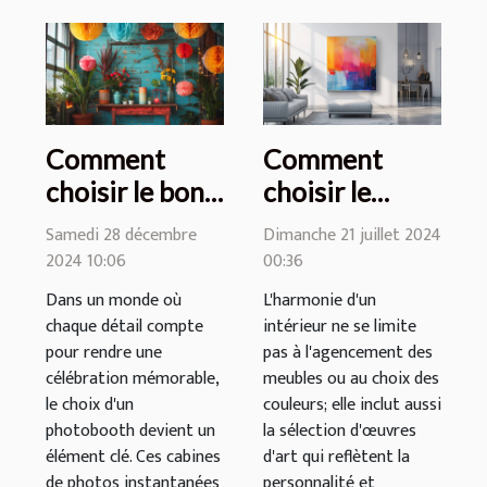
Comment
Comment
choisir le bon
choisir le
photobooth
tableau
Samedi 28 décembre
Dimanche 21 juillet 2024
pour votre
parfait pour
2024 10:06
00:36
célébration
dynamiser
Dans un monde où
L'harmonie d'un
votre intérieur
chaque détail compte
intérieur ne se limite
pour rendre une
pas à l'agencement des
célébration mémorable,
meubles ou au choix des
le choix d'un
couleurs; elle inclut aussi
photobooth devient un
la sélection d'œuvres
élément clé. Ces cabines
d'art qui reflètent la
de photos instantanées
personnalité et