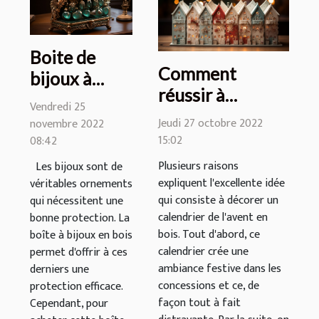
Boite de
Comment
bijoux à
réussir à
bois : Bien
Vendredi 25
décorer
choisir la
Jeudi 27 octobre 2022
novembre 2022
convenablement
15:02
boutique qui
08:42
un calendrier de
vend cet
Plusieurs raisons
Les bijoux sont de
l'avent en bois?
expliquent l'excellente idée
accessoire
véritables ornements
qui consiste à décorer un
qui nécessitent une
calendrier de l'avent en
bonne protection. La
bois. Tout d'abord, ce
boîte à bijoux en bois
calendrier crée une
permet d'offrir à ces
ambiance festive dans les
derniers une
concessions et ce, de
protection efficace.
façon tout à fait
Cependant, pour