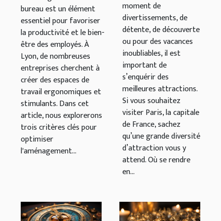
moment de
favoriser la
bureau est un élément
divertissements, de
productivité et
essentiel pour favoriser
détente, de découverte
la productivité et le bien-
le bien-être des
ou pour des vacances
être des employés. À
employés ?
inoubliables, il est
Lyon, de nombreuses
important de
entreprises cherchent à
s’enquérir des
créer des espaces de
meilleures attractions.
travail ergonomiques et
Si vous souhaitez
stimulants. Dans cet
visiter Paris, la capitale
article, nous explorerons
de France, sachez
trois critères clés pour
qu’une grande diversité
optimiser
d’attraction vous y
l'aménagement...
attend. Où se rendre
en...