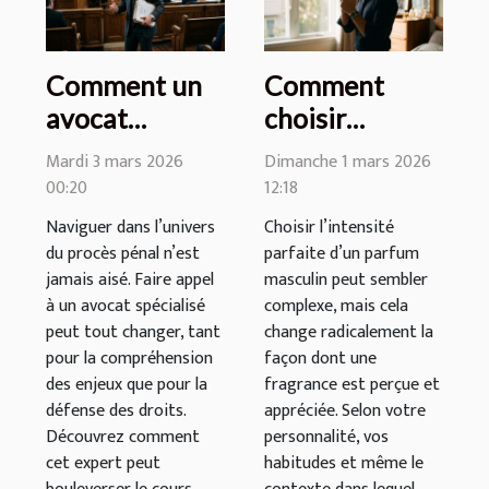
Comment un
Comment
avocat
choisir
spécialisé peut
l'intensité
Mardi 3 mars 2026
Dimanche 1 mars 2026
transformer
parfaite de
00:20
12:18
votre procès
votre parfum
Naviguer dans l’univers
Choisir l’intensité
pénal ?
masculin ?
du procès pénal n’est
parfaite d’un parfum
jamais aisé. Faire appel
masculin peut sembler
à un avocat spécialisé
complexe, mais cela
peut tout changer, tant
change radicalement la
pour la compréhension
façon dont une
des enjeux que pour la
fragrance est perçue et
défense des droits.
appréciée. Selon votre
Découvrez comment
personnalité, vos
cet expert peut
habitudes et même le