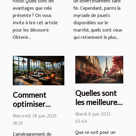
russe. Quels sont les
un divertissement sans
avantages que cela
fin. Cependant, parmi la
présente ? On vous
myriade de jouets
invite à lire cet article
disponibles sur le
pour les découvrir.
marché, quels sont ceux
Obtenir...
qui retiennent le plus...
Quelles sont
Comment
les meilleures
optimiser
attractions à
l'aménagement
Mardi 6 juin 2023
Mercredi 28 juin 2023
visiter à Paris
03:44
de bureau à
18:20
?
Lyon pour
Que ce soit pour un
L'aménagement de