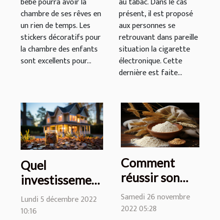
bébé pourra avoir la
au tabac. Dans le cas
chambre de ses rêves en
présent, il est proposé
un rien de temps. Les
aux personnes se
stickers décoratifs pour
retrouvant dans pareille
la chambre des enfants
situation la cigarette
sont excellents pour...
électronique. Cette
dernière est faite...
Comment
Quel
réussir son
investissement
régime sans
immobilier
Samedi 26 novembre
Lundi 5 décembre 2022
gluten ?
pour
2022 05:28
10:16