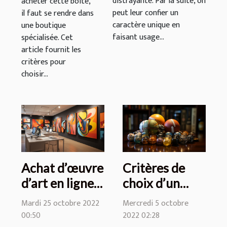
distrayante. Par la suite, on
acheter cette boîte,
peut leur confier un
il faut se rendre dans
caractère unique en
une boutique
faisant usage...
spécialisée. Cet
article fournit les
critères pour
choisir...
Achat d’œuvre
Critères de
d’art en ligne :
choix d’un
Nami Pop
bookmaker de
Mardi 25 octobre 2022
Mercredi 5 octobre
Gallery, une
pari sportif
00:50
2022 02:28