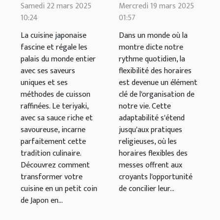
authentique
flexibles des
Samedi 22 mars 2025
Mercredi 19 mars 2025
teriyaki chez
messes
10:24
01:57
vous avec une
facilitent la vie
La cuisine japonaise
Dans un monde où la
sauce spéciale
quotidienne
fascine et régale les
montre dicte notre
palais du monde entier
rythme quotidien, la
avec ses saveurs
flexibilité des horaires
uniques et ses
est devenue un élément
méthodes de cuisson
clé de l'organisation de
raffinées. Le teriyaki,
notre vie. Cette
avec sa sauce riche et
adaptabilité s'étend
savoureuse, incarne
jusqu'aux pratiques
parfaitement cette
religieuses, où les
tradition culinaire.
horaires flexibles des
Découvrez comment
messes offrent aux
transformer votre
croyants l'opportunité
cuisine en un petit coin
de concilier leur...
de Japon en...