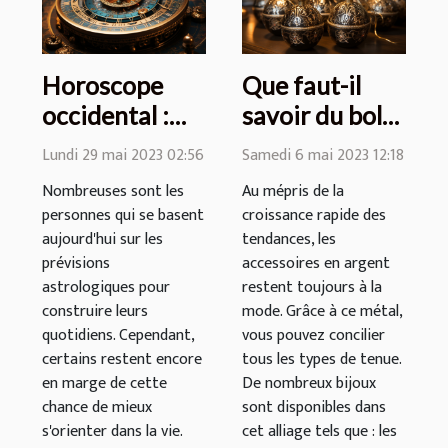
Horoscope
Que faut-il
occidental :
savoir du bola
comment se
de grossesse
Lundi 29 mai 2023 02:56
Samedi 6 mai 2023 12:18
fait la lecture
en argent ?
Nombreuses sont les
Au mépris de la
astrologique ?
personnes qui se basent
croissance rapide des
aujourd'hui sur les
tendances, les
prévisions
accessoires en argent
astrologiques pour
restent toujours à la
construire leurs
mode. Grâce à ce métal,
quotidiens. Cependant,
vous pouvez concilier
certains restent encore
tous les types de tenue.
en marge de cette
De nombreux bijoux
chance de mieux
sont disponibles dans
s'orienter dans la vie.
cet alliage tels que : les