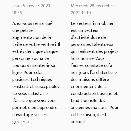
simples pour
constructeur
Jeudi 5 janvier 2023
Mercredi 28 décembre
mincir
immobilier
18:56
2022 19:10
Avez-vous remarqué
Le secteur immobilier
une petite
est un secteur
augmentation de la
d’activité doté de
taille de votre ventre ? Il
personnes talentueux
est évident que chaque
qui réalisent des projets
personne souhaite
hors norme. Vous
toujours maintenir sa
l’aurez constaté qu’à
ligne. Pour cela,
nos jours l’architecture
plusieurs techniques
des maisons diffère
existent et susceptibles
énormément de la
de vous satisfaire.
construction basique et
L’article que voici vous
traditionnelle des
permet d’en apprendre
anciennes maisons. Pour
davantage sur les
cette raison, il est
gestes à...
normal...