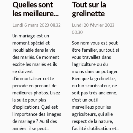
Quelles sont
Tout sur la
les meilleures
grelinette
images pour
Lundi 6 mars 2023 08:32
Lundi 20 février 2023
rendre
00:30
Un mariage est un
mémorable
moment spécial et
Son nom vous est peut-
votre mariage
inoubliable dans la vie
être familier, surtout si
?
des mariés. Ce moment
vous travaillez dans
excite les mariés et ils
l'agriculture ou du
se doivent
moins dans un potager.
d'immortaliser cette
Bien que la grelinette,
période en prenant de
ou bio scarificateur, ne
meilleures photos. Lisez
soit pas très ancienne,
la suite pour plus
c'est un outil
d'explications. Quel est
merveilleux pour les
l'importance des images
agriculteurs, qui allie
de mariage ? Au fil des
respect de la nature,
années, il se peut...
facilité d'utilisation et...