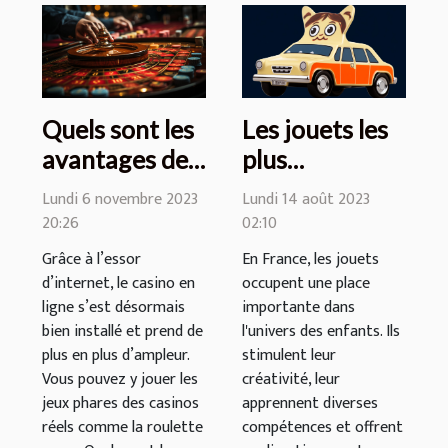
Quels sont les
Les jouets les
avantages de
plus
jouer à la
populaires
Lundi 6 novembre 2023
Lundi 14 août 2023
roulette russe
pour les
20:26
02:10
en ligne ?
enfants en
Grâce à l’essor
En France, les jouets
France
d’internet, le casino en
occupent une place
ligne s’est désormais
importante dans
bien installé et prend de
l'univers des enfants. Ils
plus en plus d’ampleur.
stimulent leur
Vous pouvez y jouer les
créativité, leur
jeux phares des casinos
apprennent diverses
réels comme la roulette
compétences et offrent