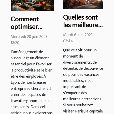
Quelles sont
Comment
les meilleures
optimiser
attractions à
l'aménagement
Mardi 6 juin 2023
Mercredi 28 juin 2023
visiter à Paris
03:44
de bureau à
18:20
?
Lyon pour
Que ce soit pour un
L'aménagement de
moment de
favoriser la
bureau est un élément
divertissements, de
productivité et
essentiel pour favoriser
détente, de découverte
la productivité et le bien-
le bien-être des
ou pour des vacances
être des employés. À
employés ?
inoubliables, il est
Lyon, de nombreuses
important de
entreprises cherchent à
s’enquérir des
créer des espaces de
meilleures attractions.
travail ergonomiques et
Si vous souhaitez
stimulants. Dans cet
visiter Paris, la capitale
article, nous explorerons