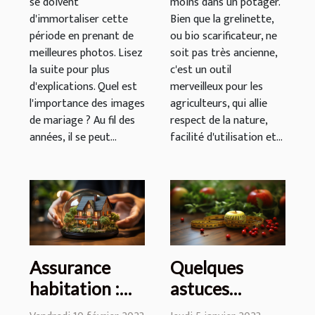
se doivent
moins dans un potager.
d'immortaliser cette
Bien que la grelinette,
période en prenant de
ou bio scarificateur, ne
meilleures photos. Lisez
soit pas très ancienne,
la suite pour plus
c'est un outil
d'explications. Quel est
merveilleux pour les
l'importance des images
agriculteurs, qui allie
de mariage ? Au fil des
respect de la nature,
années, il se peut...
facilité d'utilisation et...
Assurance
Quelques
habitation :
astuces
quelles
simples pour