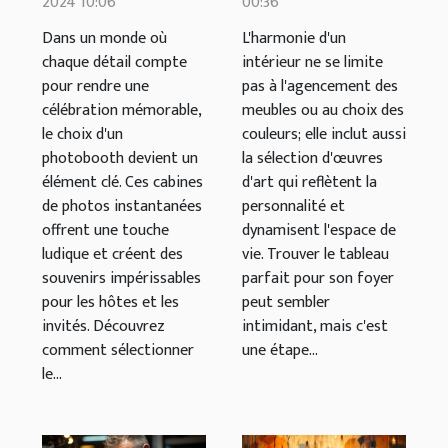
2024 10:06
00:36
célébration
dynamiser
Dans un monde où
L'harmonie d'un
votre intérieur
chaque détail compte
intérieur ne se limite
pour rendre une
pas à l'agencement des
célébration mémorable,
meubles ou au choix des
le choix d'un
couleurs; elle inclut aussi
photobooth devient un
la sélection d'œuvres
élément clé. Ces cabines
d'art qui reflètent la
de photos instantanées
personnalité et
offrent une touche
dynamisent l'espace de
ludique et créent des
vie. Trouver le tableau
souvenirs impérissables
parfait pour son foyer
pour les hôtes et les
peut sembler
invités. Découvrez
intimidant, mais c'est
comment sélectionner
une étape...
le...