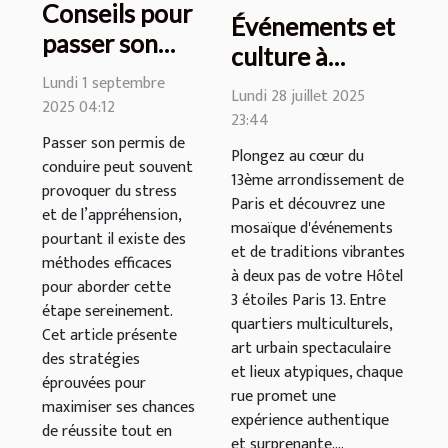
Conseils pour
Événements et
passer son
culture à
permis de
Lundi 1 septembre
proximité des
Lundi 28 juillet 2025
conduire sans
2025 04:12
hôtels 3 étoiles
23:44
stress
Passer son permis de
dans le 13ème
Plongez au cœur du
conduire peut souvent
arrondissement
13ème arrondissement de
provoquer du stress
Paris et découvrez une
et de l’appréhension,
mosaïque d'événements
pourtant il existe des
et de traditions vibrantes
méthodes efficaces
à deux pas de votre Hôtel
pour aborder cette
3 étoiles Paris 13. Entre
étape sereinement.
quartiers multiculturels,
Cet article présente
art urbain spectaculaire
des stratégies
et lieux atypiques, chaque
éprouvées pour
rue promet une
maximiser ses chances
expérience authentique
de réussite tout en
et surprenante....