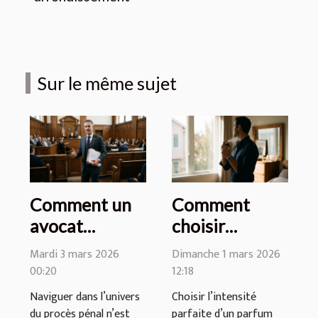
Sur le même sujet
Comment un
Comment
avocat
choisir
spécialisé peut
l'intensité
Mardi 3 mars 2026
Dimanche 1 mars 2026
transformer
parfaite de
00:20
12:18
votre procès
votre parfum
Naviguer dans l’univers
Choisir l’intensité
pénal ?
masculin ?
du procès pénal n’est
parfaite d’un parfum