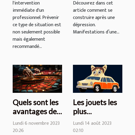
l'intervention
Découvrez dans cet
immédiate d'un
article comment se
professionnel. Prévenir
construire après une
ce type de situation est
dépression.
non seulement possible
Manifestations d’une...
mais également
recommandé...
Quels sont les
Les jouets les
avantages de
plus
jouer à la
populaires
Lundi 6 novembre 2023
Lundi 14 août 2023
roulette russe
pour les
20:26
02:10