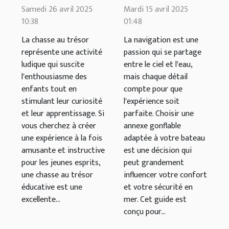
chasse au
meilleure
Samedi 26 avril 2025
Mardi 15 avril 2025
trésor
annexe
10:38
01:48
éducative
gonflable pour
La chasse au trésor
La navigation est une
pour enfants
votre bateau
représente une activité
passion qui se partage
ludique qui suscite
entre le ciel et l'eau,
l'enthousiasme des
mais chaque détail
enfants tout en
compte pour que
stimulant leur curiosité
l'expérience soit
et leur apprentissage. Si
parfaite. Choisir une
vous cherchez à créer
annexe gonflable
une expérience à la fois
adaptée à votre bateau
amusante et instructive
est une décision qui
pour les jeunes esprits,
peut grandement
une chasse au trésor
influencer votre confort
éducative est une
et votre sécurité en
excellente...
mer. Cet guide est
conçu pour...