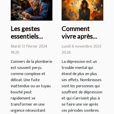
Les gestes
Comment
essentiels
vivre après
pour prévenir
une période de
Mardi 13 février 2024
Lundi 6 novembre 2023
les urgences
dépression
18:20
20:26
en plomberie
majeure ?
L'univers de la plomberie
La dépression est un
est souvent perçu
trouble mental qui
comme complexe et
étend de plus en plus
délicat. Une fuite
ses effets. Nombreuses
inattendue ou un tuyau
sont les personnes qui
bouché peut
souffrent de dépression
rapidement se
et qui n’arrivent plus à
transformer en une
se faire une vie après
urgence nécessitant
ces périodes sombres.