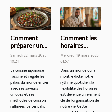
Comment
Comment les
préparer un
horaires
authentique
flexibles des
Samedi 22 mars 2025
Mercredi 19 mars 2025
teriyaki chez
messes
10:24
01:57
vous avec une
facilitent la vie
La cuisine japonaise
Dans un monde où la
sauce spéciale
quotidienne
fascine et régale les
montre dicte notre
palais du monde entier
rythme quotidien, la
avec ses saveurs
flexibilité des horaires
uniques et ses
est devenue un élément
méthodes de cuisson
clé de l'organisation de
raffinées. Le teriyaki,
notre vie. Cette