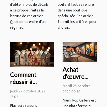
d’obtenir plus de détails
boîte, il faut se rendre
à ce propos, faites la
dans une boutique
lecture de cet article.
spécialisée. Cet article
Quoi comprendre d’un
fournit les critères pour
régime...
choisir...
Achat
Comment
d’œuvre
réussir à
d’art en ligne
Mardi 25 octobre
décorer
: Nami Pop
Jeudi 27 octobre 2022
2022 00:50
convenablement
15:02
Gallery, une
Nami Pop Gallery est
un calendrier de
référence
Plusieurs raisons
une plateforme qui