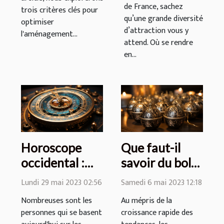
de France, sachez
trois critères clés pour
qu’une grande diversité
optimiser
d’attraction vous y
l'aménagement...
attend. Où se rendre
en...
Horoscope
Que faut-il
occidental :
savoir du bola
comment se
de grossesse
Lundi 29 mai 2023 02:56
Samedi 6 mai 2023 12:18
fait la lecture
en argent ?
Nombreuses sont les
Au mépris de la
astrologique ?
personnes qui se basent
croissance rapide des