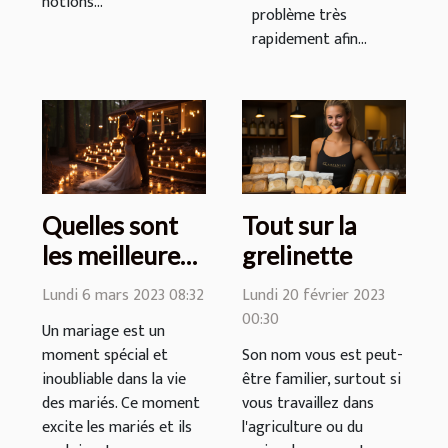
notions...
problème très
rapidement afin...
Quelles sont
Tout sur la
les meilleures
grelinette
images pour
Lundi 6 mars 2023 08:32
Lundi 20 février 2023
rendre
00:30
Un mariage est un
mémorable
moment spécial et
Son nom vous est peut-
votre mariage
inoubliable dans la vie
être familier, surtout si
?
des mariés. Ce moment
vous travaillez dans
excite les mariés et ils
l'agriculture ou du