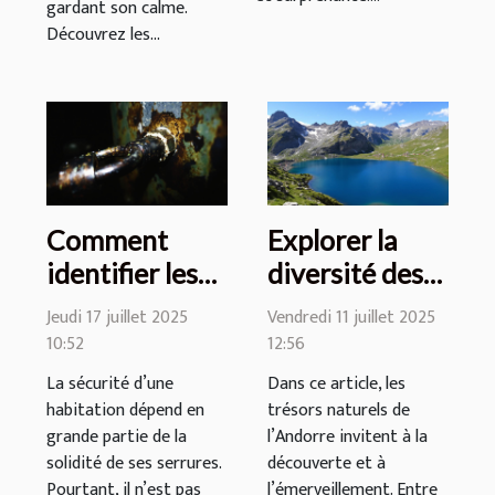
gardant son calme.
Découvrez les...
Comment
Explorer la
identifier les
diversité des
signes de
paysages
Jeudi 17 juillet 2025
Vendredi 11 juillet 2025
faiblesse de
andorrans :
10:52
12:56
votre serrure ?
une aventure
La sécurité d’une
Dans ce article, les
au quotidien
habitation dépend en
trésors naturels de
grande partie de la
l’Andorre invitent à la
solidité de ses serrures.
découverte et à
Pourtant, il n’est pas
l’émerveillement. Entre