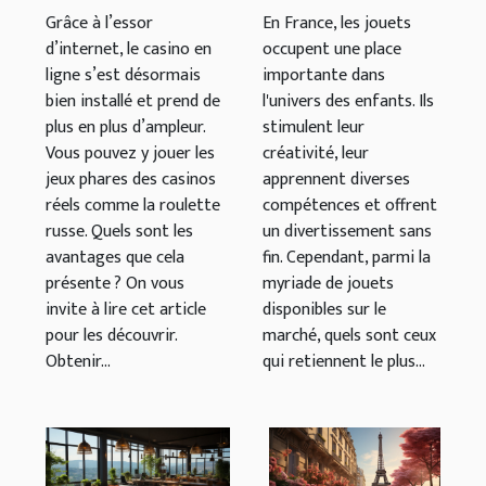
en ligne ?
enfants en
Grâce à l’essor
En France, les jouets
France
d’internet, le casino en
occupent une place
ligne s’est désormais
importante dans
bien installé et prend de
l'univers des enfants. Ils
plus en plus d’ampleur.
stimulent leur
Vous pouvez y jouer les
créativité, leur
jeux phares des casinos
apprennent diverses
réels comme la roulette
compétences et offrent
russe. Quels sont les
un divertissement sans
avantages que cela
fin. Cependant, parmi la
présente ? On vous
myriade de jouets
invite à lire cet article
disponibles sur le
pour les découvrir.
marché, quels sont ceux
Obtenir...
qui retiennent le plus...