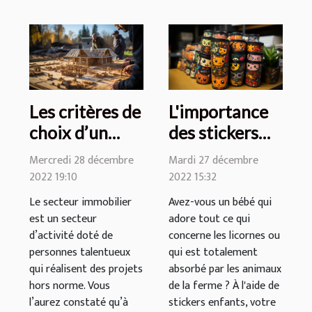
Les critères de
L'importance
choix d’un
des stickers
constructeur
enfants
Mercredi 28 décembre
Mardi 27 décembre
immobilier
2022 19:10
2022 15:32
Le secteur immobilier
Avez-vous un bébé qui
est un secteur
adore tout ce qui
d’activité doté de
concerne les licornes ou
personnes talentueux
qui est totalement
qui réalisent des projets
absorbé par les animaux
hors norme. Vous
de la ferme ? À l'aide de
l’aurez constaté qu’à
stickers enfants, votre