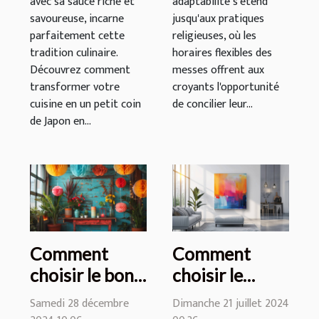
avec sa sauce riche et
adaptabilité s'étend
savoureuse, incarne
jusqu'aux pratiques
parfaitement cette
religieuses, où les
tradition culinaire.
horaires flexibles des
Découvrez comment
messes offrent aux
transformer votre
croyants l'opportunité
cuisine en un petit coin
de concilier leur...
de Japon en...
Comment
Comment
choisir le bon
choisir le
photobooth
tableau
Samedi 28 décembre
Dimanche 21 juillet 2024
pour votre
parfait pour