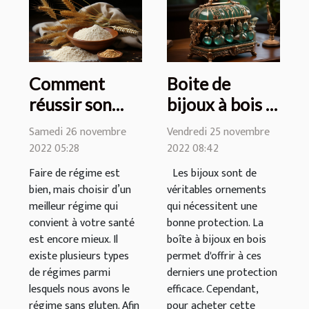
Comment
Boite de
réussir son
bijoux à bois :
régime sans
Bien choisir la
Samedi 26 novembre
Vendredi 25 novembre
gluten ?
boutique qui
2022 05:28
2022 08:42
vend cet
Faire de régime est
Les bijoux sont de
accessoire
bien, mais choisir d’un
véritables ornements
meilleur régime qui
qui nécessitent une
convient à votre santé
bonne protection. La
est encore mieux. Il
boîte à bijoux en bois
existe plusieurs types
permet d'offrir à ces
de régimes parmi
derniers une protection
lesquels nous avons le
efficace. Cependant,
régime sans gluten. Afin
pour acheter cette