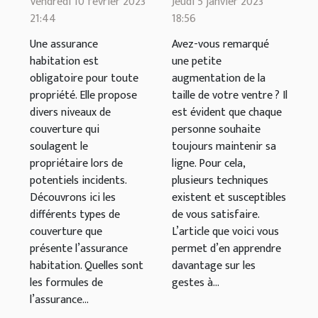
Vendredi 10 février 2023
Jeudi 5 janvier 2023
garanties
mincir
21:44
18:56
espérer ?
Une assurance
Avez-vous remarqué
habitation est
une petite
obligatoire pour toute
augmentation de la
propriété. Elle propose
taille de votre ventre ? Il
divers niveaux de
est évident que chaque
couverture qui
personne souhaite
soulagent le
toujours maintenir sa
propriétaire lors de
ligne. Pour cela,
potentiels incidents.
plusieurs techniques
Découvrons ici les
existent et susceptibles
différents types de
de vous satisfaire.
couverture que
L’article que voici vous
présente l’assurance
permet d’en apprendre
habitation. Quelles sont
davantage sur les
les formules de
gestes à...
l’assurance...