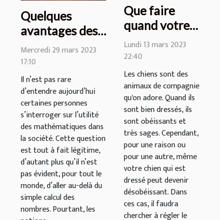
Que faire
Quelques
quand votre
avantages des
chien ne vous
mathématiques
Lundi 13 mars 2023
Mercredi 29 mars 2023
obéit plus?
22:40
à connaître
17:10
Les chiens sont des
Il n’est pas rare
animaux de compagnie
d’entendre aujourd’hui
qu'on adore. Quand ils
certaines personnes
sont bien dressés, ils
s’interroger sur l’utilité
sont obéissants et
des mathématiques dans
très sages. Cependant,
la société. Cette question
pour une raison ou
est tout à fait légitime,
pour une autre, même
d’autant plus qu’il n’est
votre chien qui est
pas évident, pour tout le
dressé peut devenir
monde, d’aller au-delà du
désobéissant. Dans
simple calcul des
ces cas, il faudra
nombres. Pourtant, les
chercher à régler le