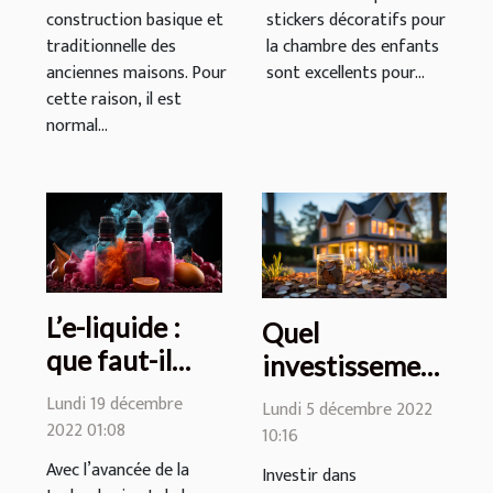
construction basique et
stickers décoratifs pour
traditionnelle des
la chambre des enfants
anciennes maisons. Pour
sont excellents pour...
cette raison, il est
normal...
L’e-liquide :
Quel
que faut-il
investissement
savoir sur sa
immobilier
Lundi 19 décembre
Lundi 5 décembre 2022
composition
pour
2022 01:08
10:16
défiscaliser ?
Avec l’avancée de la
Investir dans