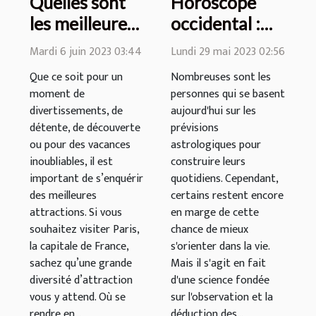
Quelles sont
Horoscope
les meilleures
occidental :
attractions à
comment se
Mardi 6 juin 2023 03:44
Lundi 29 mai 2023 02:56
visiter à Paris
fait la lecture
Que ce soit pour un
Nombreuses sont les
?
astrologique ?
moment de
personnes qui se basent
divertissements, de
aujourd'hui sur les
détente, de découverte
prévisions
ou pour des vacances
astrologiques pour
inoubliables, il est
construire leurs
important de s’enquérir
quotidiens. Cependant,
des meilleures
certains restent encore
attractions. Si vous
en marge de cette
souhaitez visiter Paris,
chance de mieux
la capitale de France,
s'orienter dans la vie.
sachez qu’une grande
Mais il s'agit en fait
diversité d’attraction
d'une science fondée
vous y attend. Où se
sur l'observation et la
rendre en...
déduction des...