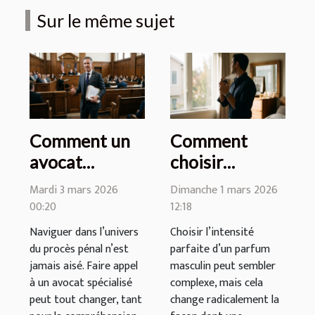
Sur le même sujet
Comment un
Comment
avocat
choisir
spécialisé peut
l'intensité
Mardi 3 mars 2026
Dimanche 1 mars 2026
transformer
parfaite de
00:20
12:18
votre procès
votre parfum
Naviguer dans l’univers
Choisir l’intensité
pénal ?
masculin ?
du procès pénal n’est
parfaite d’un parfum
jamais aisé. Faire appel
masculin peut sembler
à un avocat spécialisé
complexe, mais cela
peut tout changer, tant
change radicalement la