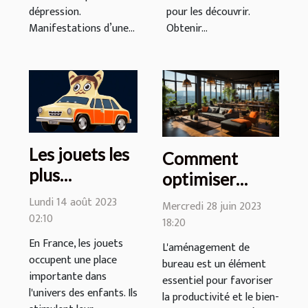
dépression.
pour les découvrir.
Manifestations d’une...
Obtenir...
Les jouets les
Comment
plus
optimiser
populaires
l'aménagement
Lundi 14 août 2023
Mercredi 28 juin 2023
pour les
02:10
de bureau à
18:20
enfants en
Lyon pour
En France, les jouets
L'aménagement de
France
occupent une place
favoriser la
bureau est un élément
importante dans
productivité et
essentiel pour favoriser
l'univers des enfants. Ils
la productivité et le bien-
le bien-être des