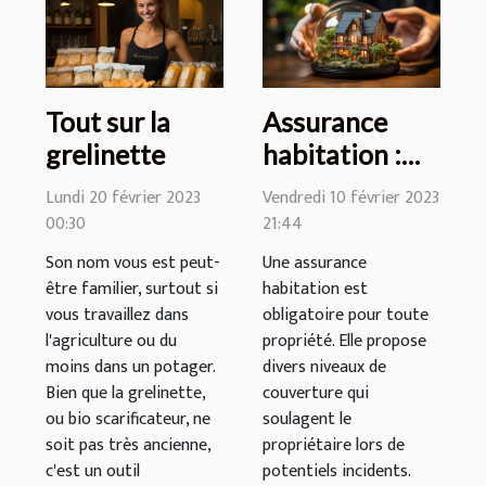
Tout sur la
Assurance
grelinette
habitation :
quelles
Lundi 20 février 2023
Vendredi 10 février 2023
garanties
00:30
21:44
espérer ?
Son nom vous est peut-
Une assurance
être familier, surtout si
habitation est
vous travaillez dans
obligatoire pour toute
l'agriculture ou du
propriété. Elle propose
moins dans un potager.
divers niveaux de
Bien que la grelinette,
couverture qui
ou bio scarificateur, ne
soulagent le
soit pas très ancienne,
propriétaire lors de
c'est un outil
potentiels incidents.