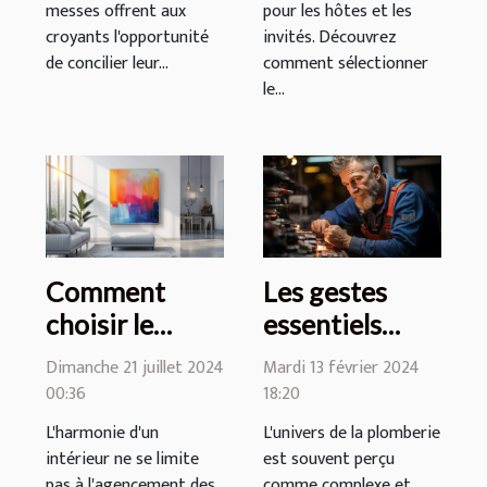
messes offrent aux
pour les hôtes et les
croyants l'opportunité
invités. Découvrez
de concilier leur...
comment sélectionner
le...
Les gestes
Comment
essentiels
choisir le
pour prévenir
tableau
Mardi 13 février 2024
Dimanche 21 juillet 2024
les urgences
parfait pour
18:20
00:36
en plomberie
dynamiser
L'univers de la plomberie
L'harmonie d'un
votre intérieur
est souvent perçu
intérieur ne se limite
comme complexe et
pas à l'agencement des