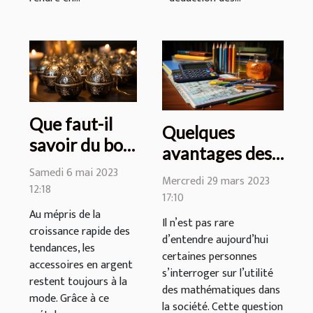
Que faut-il
Quelques
savoir du bola
avantages des
de grossesse
mathématiques
Samedi 6 mai 2023
Mercredi 29 mars 2023
en argent ?
12:18
à connaître
17:10
Au mépris de la
Il n’est pas rare
croissance rapide des
d’entendre aujourd’hui
tendances, les
certaines personnes
accessoires en argent
s’interroger sur l’utilité
restent toujours à la
des mathématiques dans
mode. Grâce à ce
la société. Cette question