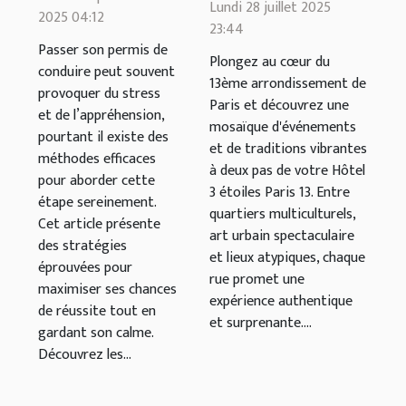
Lundi 28 juillet 2025
conduire sans
2025 04:12
hôtels 3 étoiles
23:44
stress
Passer son permis de
dans le 13ème
Plongez au cœur du
conduire peut souvent
arrondissement
13ème arrondissement de
provoquer du stress
Paris et découvrez une
et de l’appréhension,
mosaïque d'événements
pourtant il existe des
et de traditions vibrantes
méthodes efficaces
à deux pas de votre Hôtel
pour aborder cette
3 étoiles Paris 13. Entre
étape sereinement.
quartiers multiculturels,
Cet article présente
art urbain spectaculaire
des stratégies
et lieux atypiques, chaque
éprouvées pour
rue promet une
maximiser ses chances
expérience authentique
de réussite tout en
et surprenante....
gardant son calme.
Découvrez les...