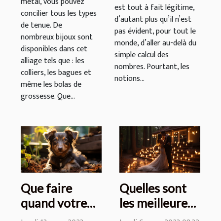
métal, vous pouvez
est tout à fait légitime,
concilier tous les types
d’autant plus qu’il n’est
de tenue. De
pas évident, pour tout le
nombreux bijoux sont
monde, d’aller au-delà du
disponibles dans cet
simple calcul des
alliage tels que : les
nombres. Pourtant, les
colliers, les bagues et
notions...
même les bolas de
grossesse. Que...
Que faire
Quelles sont
quand votre
les meilleures
chien ne vous
images pour