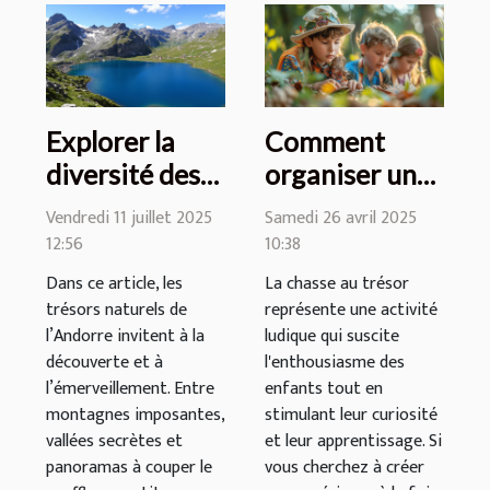
Explorer la
Comment
diversité des
organiser une
paysages
chasse au
Vendredi 11 juillet 2025
Samedi 26 avril 2025
andorrans :
trésor
12:56
10:38
une aventure
éducative
Dans ce article, les
La chasse au trésor
au quotidien
pour enfants
trésors naturels de
représente une activité
l’Andorre invitent à la
ludique qui suscite
découverte et à
l'enthousiasme des
l’émerveillement. Entre
enfants tout en
montagnes imposantes,
stimulant leur curiosité
vallées secrètes et
et leur apprentissage. Si
panoramas à couper le
vous cherchez à créer