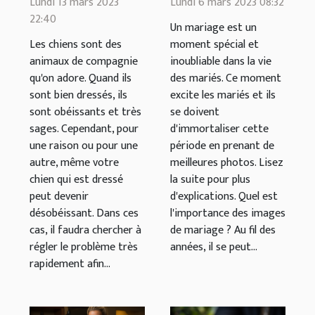
Lundi 13 mars 2023
Lundi 6 mars 2023 08:32
obéit plus?
rendre
22:40
Un mariage est un
mémorable
Les chiens sont des
moment spécial et
votre mariage
animaux de compagnie
inoubliable dans la vie
qu'on adore. Quand ils
?
des mariés. Ce moment
sont bien dressés, ils
excite les mariés et ils
sont obéissants et très
se doivent
sages. Cependant, pour
d'immortaliser cette
une raison ou pour une
période en prenant de
autre, même votre
meilleures photos. Lisez
chien qui est dressé
la suite pour plus
peut devenir
d'explications. Quel est
désobéissant. Dans ces
l'importance des images
cas, il faudra chercher à
de mariage ? Au fil des
régler le problème très
années, il se peut...
rapidement afin...