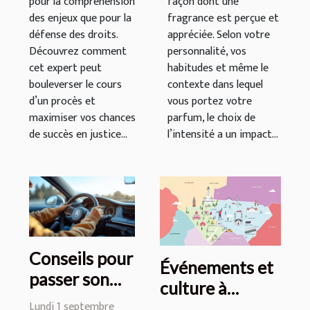
pour la compréhension
façon dont une
des enjeux que pour la
fragrance est perçue et
défense des droits.
appréciée. Selon votre
Découvrez comment
personnalité, vos
cet expert peut
habitudes et même le
bouleverser le cours
contexte dans lequel
d’un procès et
vous portez votre
maximiser vos chances
parfum, le choix de
de succès en justice...
l’intensité a un impact...
Conseils pour
Événements et
passer son
culture à
permis de
Lundi 1 septembre
proximité des