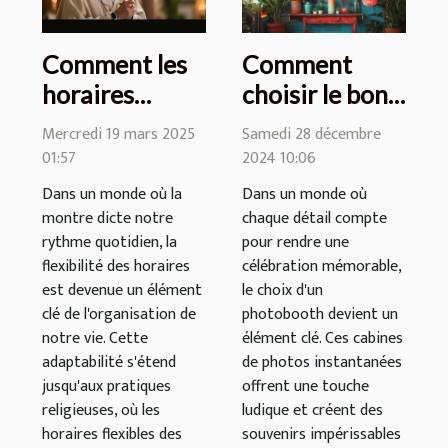
Comment les
Comment
horaires
choisir le bon
flexibles des
photobooth
Mercredi 19 mars 2025
Samedi 28 décembre
messes
pour votre
01:57
2024 10:06
facilitent la vie
célébration
Dans un monde où la
Dans un monde où
quotidienne
montre dicte notre
chaque détail compte
rythme quotidien, la
pour rendre une
flexibilité des horaires
célébration mémorable,
est devenue un élément
le choix d'un
clé de l'organisation de
photobooth devient un
notre vie. Cette
élément clé. Ces cabines
adaptabilité s'étend
de photos instantanées
jusqu'aux pratiques
offrent une touche
religieuses, où les
ludique et créent des
horaires flexibles des
souvenirs impérissables