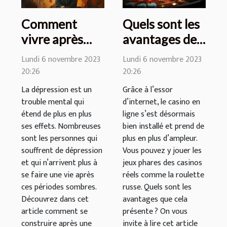
Comment
Quels sont les
vivre après
avantages de
une période de
jouer à la
Lundi 6 novembre 2023
Lundi 6 novembre 2023
dépression
roulette russe
20:26
20:26
majeure ?
en ligne ?
La dépression est un
Grâce à l’essor
trouble mental qui
d’internet, le casino en
étend de plus en plus
ligne s’est désormais
ses effets. Nombreuses
bien installé et prend de
sont les personnes qui
plus en plus d’ampleur.
souffrent de dépression
Vous pouvez y jouer les
et qui n’arrivent plus à
jeux phares des casinos
se faire une vie après
réels comme la roulette
ces périodes sombres.
russe. Quels sont les
Découvrez dans cet
avantages que cela
article comment se
présente ? On vous
construire après une
invite à lire cet article