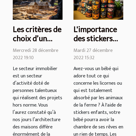
Les critères de
L'importance
choix d’un
des stickers
constructeur
enfants
Mercredi 28 décembre
Mardi 27 décembre
immobilier
2022 19:10
2022 15:32
Le secteur immobilier
Avez-vous un bébé qui
est un secteur
adore tout ce qui
d’activité doté de
concerne les licornes ou
personnes talentueux
qui est totalement
qui réalisent des projets
absorbé par les animaux
hors norme. Vous
de la ferme ? À l'aide de
l’aurez constaté qu’à
stickers enfants, votre
nos jours l’architecture
bébé pourra avoir la
des maisons diffère
chambre de ses rêves en
énormément de la
un rien de temps. Les