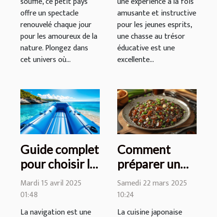
souffle, ce petit pays
une expérience à la fois
offre un spectacle
amusante et instructive
renouvelé chaque jour
pour les jeunes esprits,
pour les amoureux de la
une chasse au trésor
nature. Plongez dans
éducative est une
cet univers où...
excellente...
Guide complet
Comment
pour choisir la
préparer un
meilleure
authentique
Mardi 15 avril 2025
Samedi 22 mars 2025
annexe
teriyaki chez
01:48
10:24
gonflable pour
vous avec une
La navigation est une
La cuisine japonaise