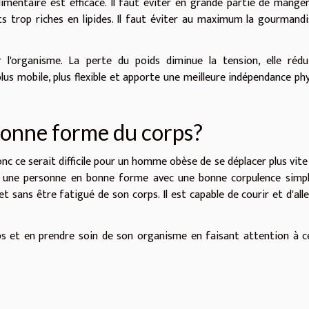
imentaire est efficace. Il faut éviter en grande partie de mange
ts trop riches en lipides. Il faut éviter au maximum la gourmand
l'organisme. La perte du poids diminue la tension, elle rédu
plus mobile, plus flexible et apporte une meilleure indépendance ph
bonne forme du corps?
 ce serait difficile pour un homme obèse de se déplacer plus vite
s une personne en bonne forme avec une bonne corpulence simp
et sans être fatigué de son corps. Il est capable de courir et d'alle
ps et en prendre soin de son organisme en faisant attention à ce