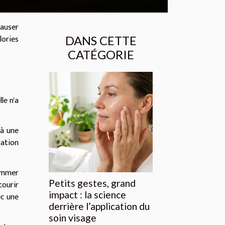
causer
ories
DANS CETTE
CATÉGORIE
le n'a
 à une
tation
rammer
Petits gestes, grand
courir
impact : la science
ec une
derrière l’application du
soin visage