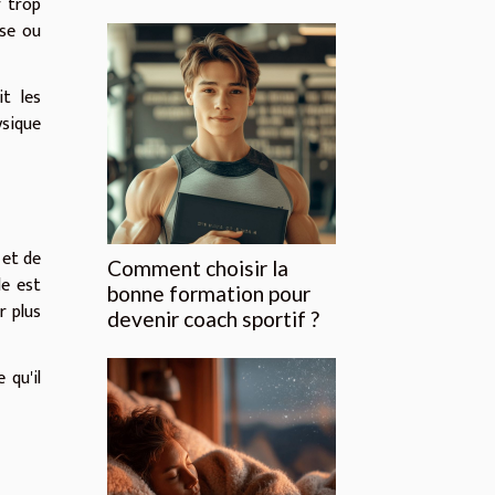
r trop
ise ou
it les
ysique
 et de
Comment choisir la
le est
bonne formation pour
r plus
devenir coach sportif ?
 qu'il